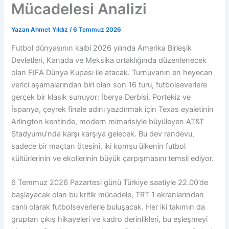
Mücadelesi Analizi
Yazan
Ahmet Yıldız
/
6 Temmuz 2026
Futbol dünyasının kalbi 2026 yılında Amerika Birleşik
Devletleri, Kanada ve Meksika ortaklığında düzenlenecek
olan FIFA Dünya Kupası ile atacak. Turnuvanın en heyecan
verici aşamalarından biri olan son 16 turu, futbolseverlere
gerçek bir klasik sunuyor: İberya Derbisi. Portekiz ve
İspanya, çeyrek finale adını yazdırmak için Texas eyaletinin
Arlington kentinde, modern mimarisiyle büyüleyen AT&T
Stadyumu’nda karşı karşıya gelecek. Bu dev randevu,
sadece bir maçtan ötesini, iki komşu ülkenin futbol
kültürlerinin ve ekollerinin büyük çarpışmasını temsil ediyor.
6 Temmuz 2026 Pazartesi günü Türkiye saatiyle 22.00’de
başlayacak olan bu kritik mücadele, TRT 1 ekranlarından
canlı olarak futbolseverlerle buluşacak. Her iki takımın da
gruptan çıkış hikayeleri ve kadro derinlikleri, bu eşleşmeyi