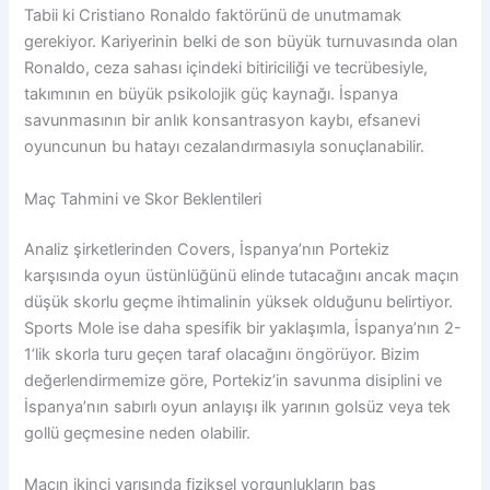
Tabii ki Cristiano Ronaldo faktörünü de unutmamak
gerekiyor. Kariyerinin belki de son büyük turnuvasında olan
Ronaldo, ceza sahası içindeki bitiriciliği ve tecrübesiyle,
takımının en büyük psikolojik güç kaynağı. İspanya
savunmasının bir anlık konsantrasyon kaybı, efsanevi
oyuncunun bu hatayı cezalandırmasıyla sonuçlanabilir.
Maç Tahmini ve Skor Beklentileri
Analiz şirketlerinden Covers, İspanya’nın Portekiz
karşısında oyun üstünlüğünü elinde tutacağını ancak maçın
düşük skorlu geçme ihtimalinin yüksek olduğunu belirtiyor.
Sports Mole ise daha spesifik bir yaklaşımla, İspanya’nın 2-
1’lik skorla turu geçen taraf olacağını öngörüyor. Bizim
değerlendirmemize göre, Portekiz’in savunma disiplini ve
İspanya’nın sabırlı oyun anlayışı ilk yarının golsüz veya tek
gollü geçmesine neden olabilir.
Maçın ikinci yarısında fiziksel yorgunlukların baş