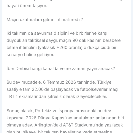
hayati önem taşıyor.
Maçın uzatmalara gitme ihtimali nedir?
İki takımın da savunma disiplini ve birbirlerine karşı
duydukları taktiksel saygı, maçın 90 dakikasının berabere
bitme ihtimalini (yaklaşık +260 oranla) oldukça ciddi bir
senaryo haline getiriyor.
İber Derbisi hangi kanalda ve ne zaman yayınlanacak?
Bu dev mücadele, 6 Temmuz 2026 tarihinde, Türkiye
saatiyle tam 22.00’de başlayacak ve futbolseverler maçı
TRT 1 ekranlarından şifresiz olarak izleyebilecekler.
Sonuç olarak, Portekiz ve İspanya arasındaki bu dev
kapışma, 2026 Dünya Kupası’nın unutulmaz anlarından biri
olmaya aday. Arlington’daki AT&T Stadyumu’nda yazılacak
olan bu hikaye, bir takımın hayallerine veda etmesine,