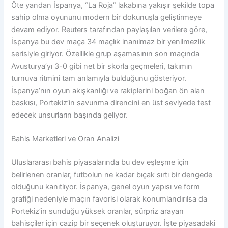
Öte yandan İspanya, “La Roja” lakabına yakışır şekilde topa
sahip olma oyununu modern bir dokunuşla geliştirmeye
devam ediyor. Reuters tarafından paylaşılan verilere göre,
İspanya bu dev maça 34 maçlık inanılmaz bir yenilmezlik
serisiyle giriyor. Özellikle grup aşamasının son maçında
Avusturya’yı 3-0 gibi net bir skorla geçmeleri, takımın
turnuva ritmini tam anlamıyla bulduğunu gösteriyor.
İspanya’nın oyun akışkanlığı ve rakiplerini boğan ön alan
baskısı, Portekiz’in savunma direncini en üst seviyede test
edecek unsurların başında geliyor.
Bahis Marketleri ve Oran Analizi
Uluslararası bahis piyasalarında bu dev eşleşme için
belirlenen oranlar, futbolun ne kadar bıçak sırtı bir dengede
olduğunu kanıtlıyor. İspanya, genel oyun yapısı ve form
grafiği nedeniyle maçın favorisi olarak konumlandırılsa da
Portekiz’in sunduğu yüksek oranlar, sürpriz arayan
bahisçiler için cazip bir seçenek oluşturuyor. İşte piyasadaki