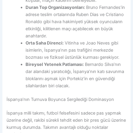
koşular, maçın kaderini belirleyebilir.
Duran Top Organizasyonları:
Bruno Fernandes’in
adrese teslim ortalarında Ruben Dias ve Cristiano
Ronaldo gibi hava hakimiyeti yüksek oyuncuların
etkinliği, kilitlenen maçı açabilecek en büyük
anahtardır.
Orta Saha Direnci:
Vitinha ve Joao Neves gibi
isimlerin, İspanya’nın pas trafiğini merkezde
bozması ve fiziksel üstünlük kurması gerekiyor.
Bireysel Yetenek Patlaması:
Bernardo Silva’nın
dar alandaki yaratıcılığı, İspanya’nın katı savunma
bloklarını aşmak için Portekiz’in en güvendiği
silahlardan biri olacak.
İspanya’nın Turnuva Boyunca Sergilediği Dominasyon
İspanya milli takımı, futbol felsefesini sadece pas yapmak
üzerine değil, rakibi sürekli tehdit eden bir pres gücü üzerine
kurmuş durumda. Takımın avantajlı olduğu noktalar