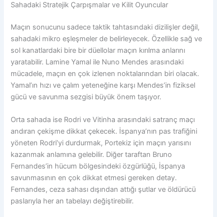
Sahadaki Stratejik Çarpışmalar ve Kilit Oyuncular
Maçın sonucunu sadece taktik tahtasındaki dizilişler değil,
sahadaki mikro eşleşmeler de belirleyecek. Özellikle sağ ve
sol kanatlardaki bire bir düellolar maçın kırılma anlarını
yaratabilir. Lamine Yamal ile Nuno Mendes arasındaki
mücadele, maçın en çok izlenen noktalarından biri olacak.
Yamal’ın hızı ve çalım yeteneğine karşı Mendes’in fiziksel
gücü ve savunma sezgisi büyük önem taşıyor.
Orta sahada ise Rodri ve Vitinha arasındaki satranç maçı
andıran çekişme dikkat çekecek. İspanya’nın pas trafiğini
yöneten Rodri’yi durdurmak, Portekiz için maçın yarısını
kazanmak anlamına gelebilir. Diğer taraftan Bruno
Fernandes’in hücum bölgesindeki özgürlüğü, İspanya
savunmasının en çok dikkat etmesi gereken detay.
Fernandes, ceza sahası dışından attığı şutlar ve öldürücü
paslarıyla her an tabelayı değiştirebilir.