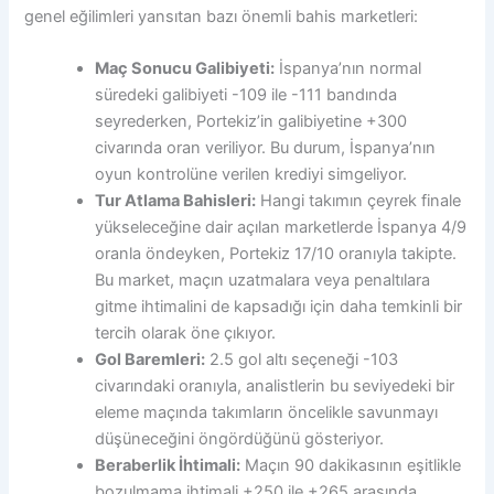
genel eğilimleri yansıtan bazı önemli bahis marketleri:
Maç Sonucu Galibiyeti:
İspanya’nın normal
süredeki galibiyeti -109 ile -111 bandında
seyrederken, Portekiz’in galibiyetine +300
civarında oran veriliyor. Bu durum, İspanya’nın
oyun kontrolüne verilen krediyi simgeliyor.
Tur Atlama Bahisleri:
Hangi takımın çeyrek finale
yükseleceğine dair açılan marketlerde İspanya 4/9
oranla öndeyken, Portekiz 17/10 oranıyla takipte.
Bu market, maçın uzatmalara veya penaltılara
gitme ihtimalini de kapsadığı için daha temkinli bir
tercih olarak öne çıkıyor.
Gol Baremleri:
2.5 gol altı seçeneği -103
civarındaki oranıyla, analistlerin bu seviyedeki bir
eleme maçında takımların öncelikle savunmayı
düşüneceğini öngördüğünü gösteriyor.
Beraberlik İhtimali:
Maçın 90 dakikasının eşitlikle
bozulmama ihtimali +250 ile +265 arasında