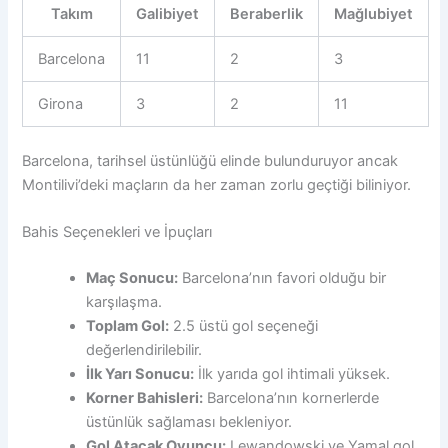
Takım
Galibiyet
Beraberlik
Mağlubiyet
Barcelona
11
2
3
Girona
3
2
11
Barcelona, tarihsel üstünlüğü elinde bulunduruyor ancak
Montilivi’deki maçların da her zaman zorlu geçtiği biliniyor.
Bahis Seçenekleri ve İpuçları
Maç Sonucu:
Barcelona’nın favori olduğu bir
karşılaşma.
Toplam Gol:
2.5 üstü gol seçeneği
değerlendirilebilir.
İlk Yarı Sonucu:
İlk yarıda gol ihtimali yüksek.
Korner Bahisleri:
Barcelona’nın kornerlerde
üstünlük sağlaması bekleniyor.
Gol Atacak Oyuncu:
Lewandowski ve Yamal gol