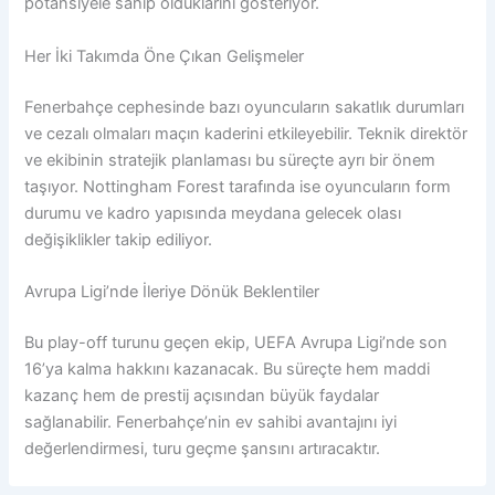
potansiyele sahip olduklarını gösteriyor.
Her İki Takımda Öne Çıkan Gelişmeler
Fenerbahçe cephesinde bazı oyuncuların sakatlık durumları
ve cezalı olmaları maçın kaderini etkileyebilir. Teknik direktör
ve ekibinin stratejik planlaması bu süreçte ayrı bir önem
taşıyor. Nottingham Forest tarafında ise oyuncuların form
durumu ve kadro yapısında meydana gelecek olası
değişiklikler takip ediliyor.
Avrupa Ligi’nde İleriye Dönük Beklentiler
Bu play-off turunu geçen ekip, UEFA Avrupa Ligi’nde son
16’ya kalma hakkını kazanacak. Bu süreçte hem maddi
kazanç hem de prestij açısından büyük faydalar
sağlanabilir. Fenerbahçe’nin ev sahibi avantajını iyi
değerlendirmesi, turu geçme şansını artıracaktır.