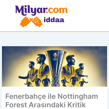
İçeriğe
atla
Fenerbahçe ile Nottingham
Forest Arasındaki Kritik