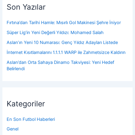
Son Yazılar
Fırtına’dan Tarihi Hamle: Mısırlı Gol Makinesi Şehre İniyor
Süper Lig’in Yeni Değerli Yıldızı: Mohamed Salah
Aslan’ın Yeni 10 Numarası: Genç Yıldız Adayları Listede
İnternet Kısıtlamalarını 1.1.1.1 WARP ile Zahmetsizce Kaldırın
Aslan’dan Orta Sahaya Dinamo Takviyesi: Yeni Hedef
Belirlendi
Kategoriler
En Son Futbol Haberleri
Genel