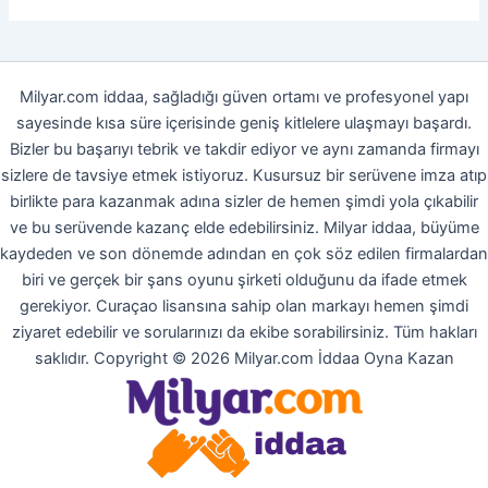
Milyar.com iddaa, sağladığı güven ortamı ve profesyonel yapı
sayesinde kısa süre içerisinde geniş kitlelere ulaşmayı başardı.
Bizler bu başarıyı tebrik ve takdir ediyor ve aynı zamanda firmayı
sizlere de tavsiye etmek istiyoruz. Kusursuz bir serüvene imza atıp
birlikte para kazanmak adına sizler de hemen şimdi yola çıkabilir
ve bu serüvende kazanç elde edebilirsiniz. Milyar iddaa, büyüme
kaydeden ve son dönemde adından en çok söz edilen firmalardan
biri ve gerçek bir şans oyunu şirketi olduğunu da ifade etmek
gerekiyor. Curaçao lisansına sahip olan markayı hemen şimdi
ziyaret edebilir ve sorularınızı da ekibe sorabilirsiniz. Tüm hakları
saklıdır. Copyright © 2026 Milyar.com İddaa Oyna Kazan