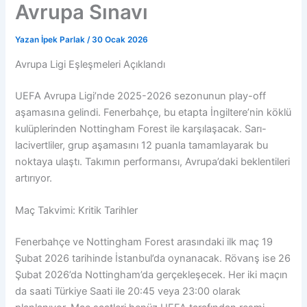
Avrupa Sınavı
Yazan
İpek Parlak
/
30 Ocak 2026
Avrupa Ligi Eşleşmeleri Açıklandı
UEFA Avrupa Ligi’nde 2025-2026 sezonunun play-off
aşamasına gelindi. Fenerbahçe, bu etapta İngiltere’nin köklü
kulüplerinden Nottingham Forest ile karşılaşacak. Sarı-
lacivertliler, grup aşamasını 12 puanla tamamlayarak bu
noktaya ulaştı. Takımın performansı, Avrupa’daki beklentileri
artırıyor.
Maç Takvimi: Kritik Tarihler
Fenerbahçe ve Nottingham Forest arasındaki ilk maç 19
Şubat 2026 tarihinde İstanbul’da oynanacak. Rövanş ise 26
Şubat 2026’da Nottingham’da gerçekleşecek. Her iki maçın
da saati Türkiye Saati ile 20:45 veya 23:00 olarak