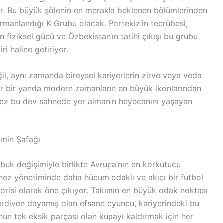
. Bu büyük şölenin en merakla beklenen bölümlerinden
 harmanlandığı K Grubu olacak. Portekiz’in tecrübesi,
fiziksel gücü ve Özbekistan’ın tarihi çıkışı bu grubu
i haline getiriyor.
l, aynı zamanda bireysel kariyerlerin zirve veya veda
ler bir yanda modern zamanların en büyük ikonlarından
k kez bu dev sahnede yer almanın heyecanını yaşayan
emin Şafağı
kabuk değişimiyle birlikte Avrupa’nın en korkutucu
nez yönetiminde daha hücum odaklı ve akıcı bir futbol
orisi olarak öne çıkıyor. Takımın en büyük odak noktası
erdiven dayamış olan efsane oyuncu, kariyerindeki bu
n tek eksik parçası olan kupayı kaldırmak için her