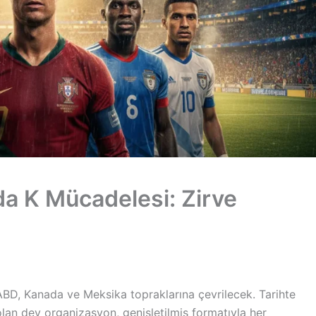
a K Mücadelesi: Zirve
ABD, Kanada ve Meksika topraklarına çevrilecek. Tarihte
olan dev organizasyon, genişletilmiş formatıyla her