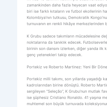
zamankinden daha fazla heyecan vaat ediyor
biri ise farklı kıtaların ve futbol ekollerinin
Kolombiya’nın tutkusu, Demokratik Kongo’nun 
turnuvanın en renkli hikâye merkezlerinden bir
K Grubu sadece takımların mücadelesine deği
noktalarına da tanıklık edecek. Futbolsever
birinin son dansını izlerken, diğer yanda il
genç yetenekleri takip edecek.
Portekiz ve Roberto Martinez: Yeni Bir Dön
Portekiz milli takımı, son yıllarda yaşadığı 
kadrolarından birine dönüştü. Roberto Marti
sergileyen “Seleção”, K Grubu’nun mutlak fav
ise şüphesiz Cristiano Ronaldo. 41 yaşına m
muhtemel son büyük turnuvada koleksiyonunu