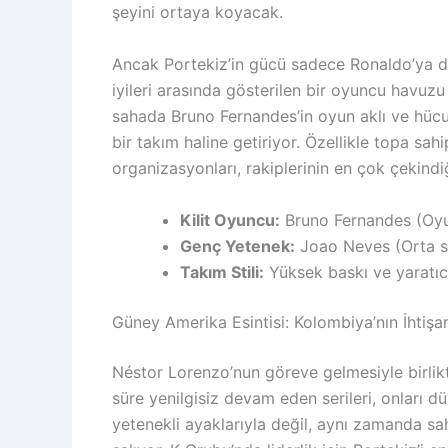
şeyini ortaya koyacak.
Ancak Portekiz’in gücü sadece Ronaldo’ya d
iyileri arasında gösterilen bir oyuncu havuzu
sahada Bruno Fernandes’in oyun aklı ve hücu
bir takım haline getiriyor. Özellikle topa sah
organizasyonları, rakiplerinin en çok çekindiğ
Kilit Oyuncu:
Bruno Fernandes (Oyun
Genç Yetenek:
Joao Neves (Orta s
Takım Stili:
Yüksek baskı ve yaratıc
Güney Amerika Esintisi: Kolombiya’nın İhtiş
Néstor Lorenzo’nun göreve gelmesiyle birli
süre yenilgisiz devam eden serileri, onları d
yetenekli ayaklarıyla değil, aynı zamanda sah