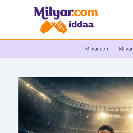
İçeriğe
atla
Milyar.com
Milya