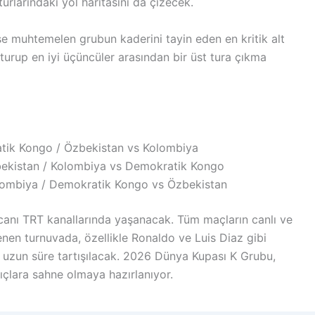
urlarındaki yol haritasını da çizecek.
 muhtemelen grubun kaderini tayin eden en kritik alt
turup en iyi üçüncüler arasından bir üst tura çıkma
tik Kongo / Özbekistan vs Kolombiya
ekistan / Kolombiya vs Demokratik Kongo
lombiya / Demokratik Kongo vs Özbekistan
ecanı TRT kanallarında yaşanacak. Tüm maçların canlı ve
enen turnuvada, özellikle Ronaldo ve Luis Diaz gibi
a uzun süre tartışılacak. 2026 Dünya Kupası K Grubu,
çlara sahne olmaya hazırlanıyor.