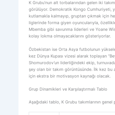
K Grubu’nun alt torbalarından gelen iki takı
görülüyor. Demokratik Kongo Cumhuriyeti, yar
kutlamakla kalmayıp, gruptan çıkmak için her
liglerinde forma giyen oyuncularıyla, özellik
Mbemba gibi savunma liderleri ve Yoane Wissa
kolay lokma olmayacaklarını gösteriyorlar.
Özbekistan ise Orta Asya futbolunun yükselen
kez Dünya Kupası vizesi alarak toplayan “Beyaz
Shomurodov’un liderliğindeki ekip, turnuva
şey olan bir takım görüntüsünde. İlk kez bu 
için ekstra bir motivasyon kaynağı olacak.
Grup Dinamikleri ve Karşılaştırmalı Tablo
Aşağıdaki tablo, K Grubu takımlarının genel pr