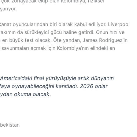
en çok zorlayacak ekip olan Kolombiya, fiziksel
şarıyor.
anat oyuncularından biri olarak kabul ediliyor. Liverpool
takımın da sürükleyici gücü haline getirdi. Onun hızı ve
çin en büyük test olacak. Öte yandan, James Rodriguez’in
lı savunmaları açmak için Kolombiya’nın elindeki en
America’daki final yürüyüşüyle artık dünyanın
faya oynayabileceğini kanıtladı. 2026 onlar
 meydan okuma olacak.
bekistan