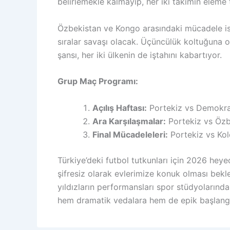
belirlemekle kalmayıp, her iki takımın eleme t
Özbekistan ve Kongo arasındaki mücadele ise
sıralar savaşı olacak. Üçüncülük koltuğuna o
şansı, her iki ülkenin de iştahını kabartıyor.
Grup Maç Programı:
Açılış Haftası:
Portekiz vs Demokra
Ara Karşılaşmalar:
Portekiz vs Özb
Final Mücadeleleri:
Portekiz vs Ko
Türkiye’deki futbol tutkunları için 2026 hey
şifresiz olarak evlerimize konuk olması bekl
yıldızların performansları spor stüdyolarınd
hem dramatik vedalara hem de epik başlangı