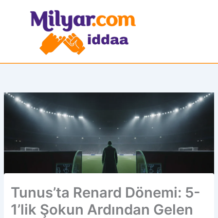
İçeriğe
atla
Tunus’ta Renard Dönemi: 5-
1’lik Şokun Ardından Gelen