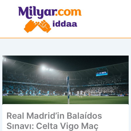
İçeriğe
atla
Real Madrid’in Balaídos
Sınavı: Celta Vigo Maç