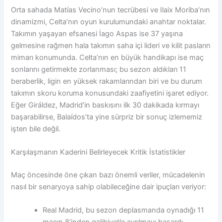
Orta sahada Matías Vecino’nun tecrübesi ve Ilaix Moriba’nın
dinamizmi, Celta’nın oyun kurulumundaki anahtar noktalar.
Takımın yaşayan efsanesi İago Aspas ise 37 yaşına
gelmesine rağmen hala takımın saha içi lideri ve kilit pasların
mimarı konumunda. Celta’nın en büyük handikapı ise maç
sonlarını getirmekte zorlanması; bu sezon aldıkları 11
beraberlik, ligin en yüksek rakamlarından biri ve bu durum
takımın skoru koruma konusundaki zaafiyetini işaret ediyor.
Eğer Giráldez, Madrid’in baskısını ilk 30 dakikada kırmayı
başarabilirse, Balaídos’ta yine sürpriz bir sonuç izlememiz
işten bile değil.
Karşılaşmanın Kaderini Belirleyecek Kritik İstatistikler
Maç öncesinde öne çıkan bazı önemli veriler, mücadelenin
nasıl bir senaryoya sahip olabileceğine dair ipuçları veriyor:
Real Madrid, bu sezon deplasmanda oynadığı 11