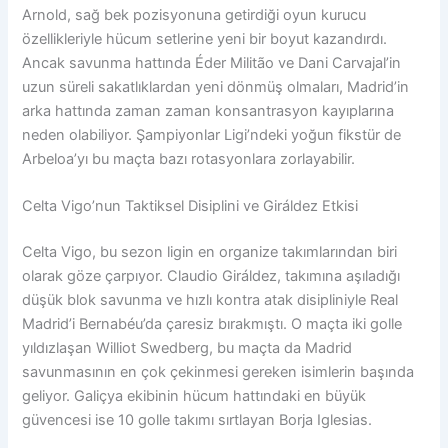
Arnold, sağ bek pozisyonuna getirdiği oyun kurucu
özellikleriyle hücum setlerine yeni bir boyut kazandırdı.
Ancak savunma hattında Éder Militão ve Dani Carvajal’in
uzun süreli sakatlıklardan yeni dönmüş olmaları, Madrid’in
arka hattında zaman zaman konsantrasyon kayıplarına
neden olabiliyor. Şampiyonlar Ligi’ndeki yoğun fikstür de
Arbeloa’yı bu maçta bazı rotasyonlara zorlayabilir.
Celta Vigo’nun Taktiksel Disiplini ve Giráldez Etkisi
Celta Vigo, bu sezon ligin en organize takımlarından biri
olarak göze çarpıyor. Claudio Giráldez, takımına aşıladığı
düşük blok savunma ve hızlı kontra atak disipliniyle Real
Madrid’i Bernabéu’da çaresiz bırakmıştı. O maçta iki golle
yıldızlaşan Williot Swedberg, bu maçta da Madrid
savunmasının en çok çekinmesi gereken isimlerin başında
geliyor. Galiçya ekibinin hücum hattındaki en büyük
güvencesi ise 10 golle takımı sırtlayan Borja Iglesias.