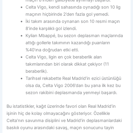
maçın 8’inden galibiyetle ayrılmayı başardı.
Celta Vigo, kendi sahasında oynadığı son 10 lig
maçının hiçbirinde 2’den fazla gol yemedi.
İki takım arasında oynanan son 10 resmi maçın
8’inde karşılıklı gol izlendi.
Kylian Mbappé, bu sezon deplasman maçlarında
attığı gollerle takımının kazandığı puanların
%40’ına doğrudan etki etti.
Celta Vigo, ligin en çok beraberlik alan
takımlarından biri olarak dikkat çekiyor (11
beraberlik).
Tarihsel rekabette Real Madrid’in ezici üstünlüğü
olsa da, Celta Vigo 2006’dan bu yana ilk kez bu
sezon rakibini deplasmanda yenmeyi başardı.
Bu istatistikler, kağıt üzerinde favori olan Real Madrid’in
işinin hiç de kolay olmayacağını gösteriyor. Özellikle
Celta’nın savunma disiplini ve Madrid’in deplasmanlardaki
baskılı oyunu arasındaki savaş, maçın sonucunu tayin