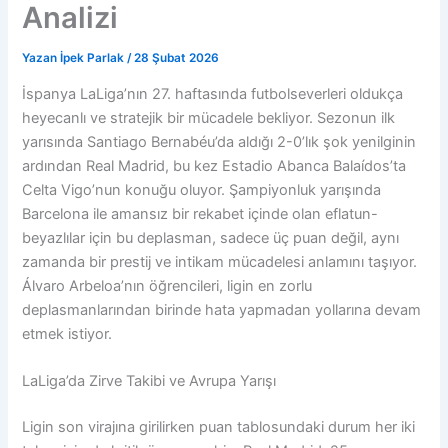
Analizi
Yazan
İpek Parlak
/
28 Şubat 2026
İspanya LaLiga’nın 27. haftasında futbolseverleri oldukça
heyecanlı ve stratejik bir mücadele bekliyor. Sezonun ilk
yarısında Santiago Bernabéu’da aldığı 2-0’lık şok yenilginin
ardından Real Madrid, bu kez Estadio Abanca Balaídos’ta
Celta Vigo’nun konuğu oluyor. Şampiyonluk yarışında
Barcelona ile amansız bir rekabet içinde olan eflatun-
beyazlılar için bu deplasman, sadece üç puan değil, aynı
zamanda bir prestij ve intikam mücadelesi anlamını taşıyor.
Álvaro Arbeloa’nın öğrencileri, ligin en zorlu
deplasmanlarından birinde hata yapmadan yollarına devam
etmek istiyor.
LaLiga’da Zirve Takibi ve Avrupa Yarışı
Ligin son virajına girilirken puan tablosundaki durum her iki