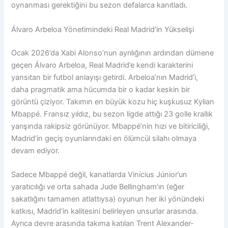
oynanması gerektiğini bu sezon defalarca kanıtladı.
Álvaro Arbeloa Yönetimindeki Real Madrid’in Yükselişi
Ocak 2026’da Xabi Alonso’nun ayrılığının ardından dümene
geçen Álvaro Arbeloa, Real Madrid’e kendi karakterini
yansıtan bir futbol anlayışı getirdi. Arbeloa’nın Madrid’i,
daha pragmatik ama hücumda bir o kadar keskin bir
görüntü çiziyor. Takımın en büyük kozu hiç kuşkusuz Kylian
Mbappé. Fransız yıldız, bu sezon ligde attığı 23 golle krallık
yarışında rakipsiz görünüyor. Mbappé’nin hızı ve bitiriciliği,
Madrid’in geçiş oyunlarındaki en ölümcül silahı olmaya
devam ediyor.
Sadece Mbappé değil, kanatlarda Vinícius Júnior’un
yaratıcılığı ve orta sahada Jude Bellingham’ın (eğer
sakatlığını tamamen atlattıysa) oyunun her iki yönündeki
katkısı, Madrid’in kalitesini belirleyen unsurlar arasında.
Ayrıca devre arasında takıma katılan Trent Alexander-