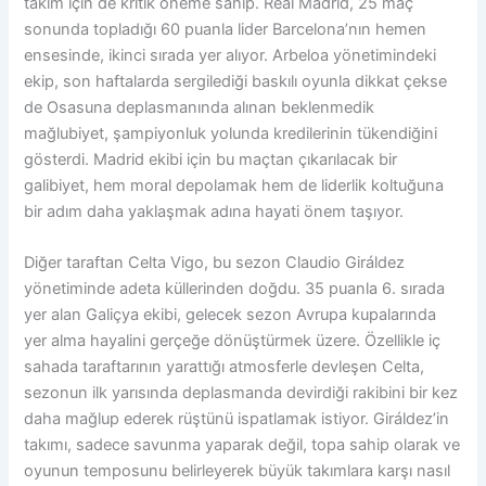
takım için de kritik öneme sahip. Real Madrid, 25 maç
sonunda topladığı 60 puanla lider Barcelona’nın hemen
ensesinde, ikinci sırada yer alıyor. Arbeloa yönetimindeki
ekip, son haftalarda sergilediği baskılı oyunla dikkat çekse
de Osasuna deplasmanında alınan beklenmedik
mağlubiyet, şampiyonluk yolunda kredilerinin tükendiğini
gösterdi. Madrid ekibi için bu maçtan çıkarılacak bir
galibiyet, hem moral depolamak hem de liderlik koltuğuna
bir adım daha yaklaşmak adına hayati önem taşıyor.
Diğer taraftan Celta Vigo, bu sezon Claudio Giráldez
yönetiminde adeta küllerinden doğdu. 35 puanla 6. sırada
yer alan Galiçya ekibi, gelecek sezon Avrupa kupalarında
yer alma hayalini gerçeğe dönüştürmek üzere. Özellikle iç
sahada taraftarının yarattığı atmosferle devleşen Celta,
sezonun ilk yarısında deplasmanda devirdiği rakibini bir kez
daha mağlup ederek rüştünü ispatlamak istiyor. Giráldez’in
takımı, sadece savunma yaparak değil, topa sahip olarak ve
oyunun temposunu belirleyerek büyük takımlara karşı nasıl