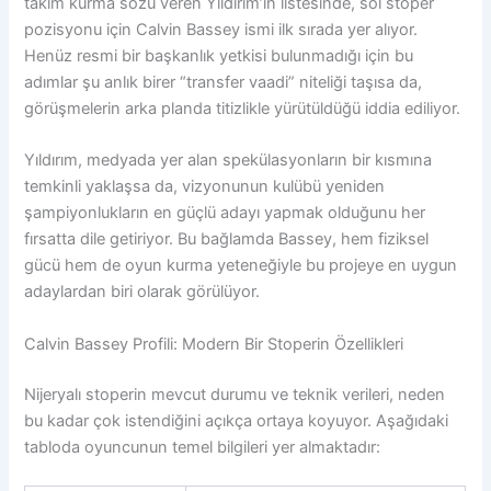
takım kurma sözü veren Yıldırım’ın listesinde, sol stoper
pozisyonu için Calvin Bassey ismi ilk sırada yer alıyor.
Henüz resmi bir başkanlık yetkisi bulunmadığı için bu
adımlar şu anlık birer “transfer vaadi” niteliği taşısa da,
görüşmelerin arka planda titizlikle yürütüldüğü iddia ediliyor.
Yıldırım, medyada yer alan spekülasyonların bir kısmına
temkinli yaklaşsa da, vizyonunun kulübü yeniden
şampiyonlukların en güçlü adayı yapmak olduğunu her
fırsatta dile getiriyor. Bu bağlamda Bassey, hem fiziksel
gücü hem de oyun kurma yeteneğiyle bu projeye en uygun
adaylardan biri olarak görülüyor.
Calvin Bassey Profili: Modern Bir Stoperin Özellikleri
Nijeryalı stoperin mevcut durumu ve teknik verileri, neden
bu kadar çok istendiğini açıkça ortaya koyuyor. Aşağıdaki
tabloda oyuncunun temel bilgileri yer almaktadır: