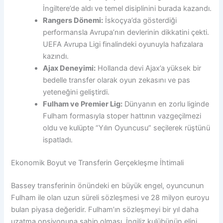
İngiltere’de aldı ve temel disiplinini burada kazandı.
Rangers Dönemi:
İskoçya’da gösterdiği
performansla Avrupa’nın devlerinin dikkatini çekti.
UEFA Avrupa Ligi finalindeki oyunuyla hafızalara
kazındı.
Ajax Deneyimi:
Hollanda devi Ajax’a yüksek bir
bedelle transfer olarak oyun zekasını ve pas
yeteneğini geliştirdi.
Fulham ve Premier Lig:
Dünyanın en zorlu liginde
Fulham formasıyla stoper hattının vazgeçilmezi
oldu ve kulüpte “Yılın Oyuncusu” seçilerek rüştünü
ispatladı.
Ekonomik Boyut ve Transferin Gerçekleşme İhtimali
Bassey transferinin önündeki en büyük engel, oyuncunun
Fulham ile olan uzun süreli sözleşmesi ve 28 milyon euroyu
bulan piyasa değeridir. Fulham’ın sözleşmeyi bir yıl daha
uzatma opsiyonuna sahip olması, İngiliz kulübünün elini