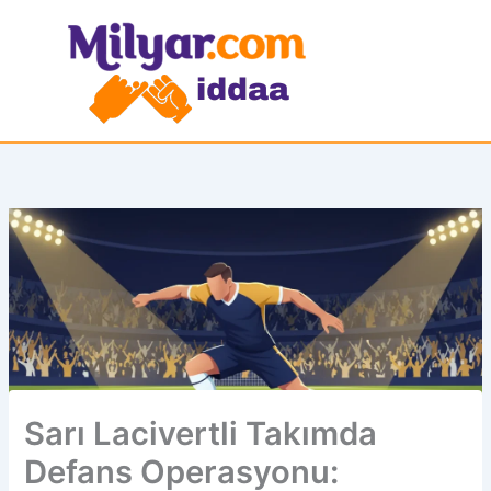
İçeriğe
atla
Sarı Lacivertli Takımda
Defans Operasyonu: