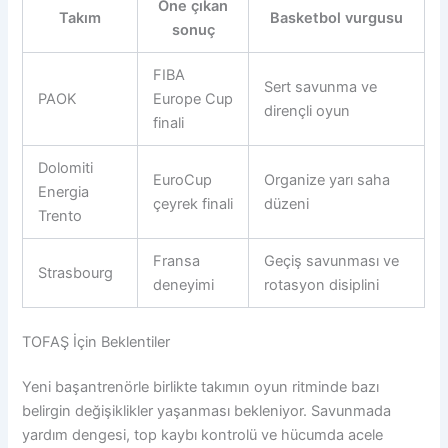
Öne çıkan
Takım
Basketbol vurgusu
sonuç
FIBA
Sert savunma ve
PAOK
Europe Cup
dirençli oyun
finali
Dolomiti
EuroCup
Organize yarı saha
Energia
çeyrek finali
düzeni
Trento
Fransa
Geçiş savunması ve
Strasbourg
deneyimi
rotasyon disiplini
TOFAŞ İçin Beklentiler
Yeni başantrenörle birlikte takımın oyun ritminde bazı
belirgin değişiklikler yaşanması bekleniyor. Savunmada
yardım dengesi, top kaybı kontrolü ve hücumda acele